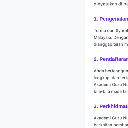
dinyatakan di b
1. Pengenala
Terma dan Syara
Malaysia. Denga
dianggap telah 
2. Pendaftara
Anda bertanggun
lengkap, dan ter
Akademi Guru Ni
bila-bila masa ta
3. Perkhidma
Akademi Guru Nia
berkaitan pemba