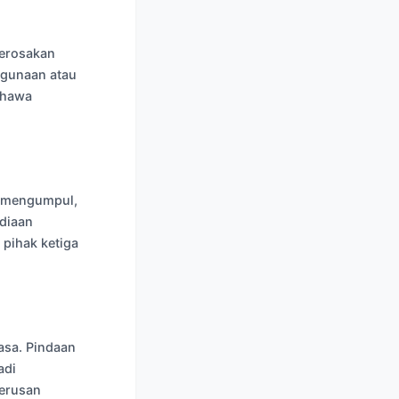
kerosakan
ggunaan atau
ahawa
i mengumpul,
diaan
 pihak ketiga
asa. Pindaan
adi
terusan