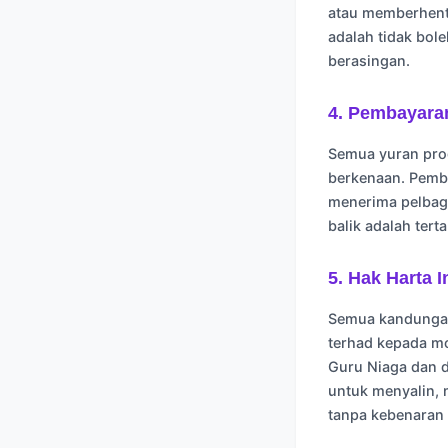
atau memberhent
adalah tidak bol
berasingan.
4. Pembayara
Semua yuran prog
berkenaan. Pemb
menerima pelbag
balik adalah ter
5. Hak Harta I
Semua kandungan 
terhad kepada mod
Guru Niaga dan d
untuk menyalin,
tanpa kebenaran 