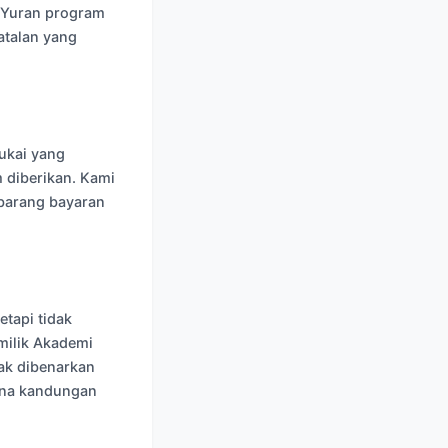
 Yuran program
atalan yang
ukai yang
 diberikan. Kami
barang bayaran
tapi tidak
 milik Akademi
ak dibenarkan
ana kandungan